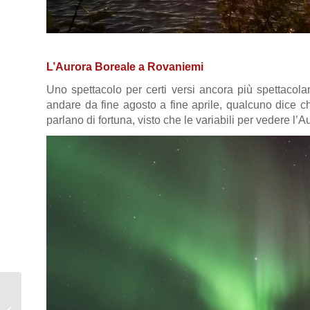
L’Aurora Boreale a Rovaniemi
Uno spettacolo per certi versi ancora più spettacol
andare da fine agosto a fine aprile, qualcuno dice ch
parlano di fortuna, visto che le variabili per vedere l’
Pasticcini con mousse