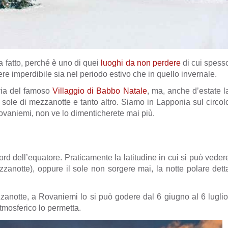
 fatto, perché è uno di quei
luoghi da non perdere
di cui spess
ere imperdibile sia nel periodo estivo che in quello invernale.
 via del famoso
Villaggio di Babbo Natale
, ma, anche d’estate l
o, sole di mezzanotte e tanto altro. Siamo in Lapponia sul circol
 Rovaniemi, non ve lo dimenticherete mai più.
ord dell’equatore. Praticamente la latitudine in cui si può veder
zzanotte), oppure il sole non sorgere mai, la notte polare dett
zanotte, a Rovaniemi lo si può godere dal 6 giugno al 6 luglio
tmosferico lo permetta.