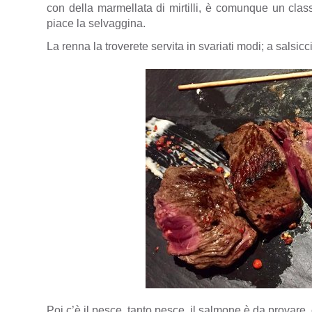
con della
marmellata di mirtilli,
è comunque un classi
piace la selvaggina.
La renna la troverete servita in svariati modi; a salsiccia
Poi c’è il pesce, tanto pesce, il salmone è da provare