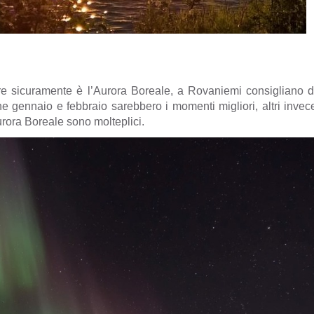
are sicuramente è l’Aurora Boreale, a Rovaniemi consigliano d
e gennaio e febbraio sarebbero i momenti migliori, altri invec
Aurora Boreale sono molteplici.