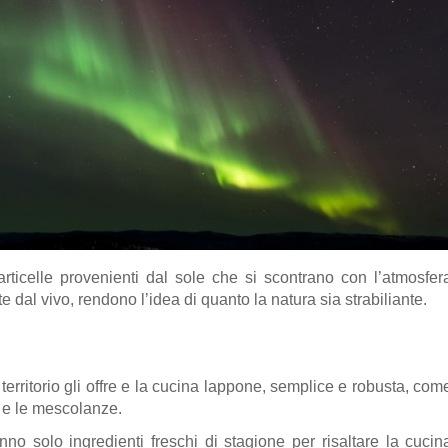
articelle provenienti dal sole che si scontrano con l’atmosfer
te dal vivo, rendono l’idea di quanto la natura sia strabiliante.
erritorio gli offre e la cucina lappone, semplice e robusta, com
i e le mescolanze.
o solo ingredienti freschi di stagione per risaltare la cucin