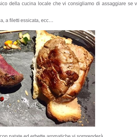
co della cucina locale che vi consigliamo di assaggiare se v
, a filetti
essicata, ecc…
, con patate ed erbette aromatiche vi sorprenderà.