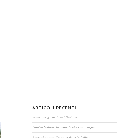
ARTICOLI RECENTI
Rothenburg | perla del Medioevo
Londra Golosa: la capitale che non ti aspetti
Pizzoccheri con Bresaola della Valtellina