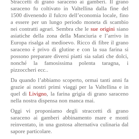
Straccetti di grano saraceno ai gamberi. Il grano
saraceno fu coltivato in Valtellina dalla fine del
1500 divenendo il fulcro dell’economia locale, fino
a essere per un lungo periodo moneta di scambio
nei contratti agrari. Sembra che le
sue origini
siano
asiatiche della zona della Manciuria e l’arrivo in
Europa risalga al medioevo. Ricco di fibre il grano
saraceno è privo di glutine e con la sua farina si
possono preparare diversi piatti sia salati che dolci,
nonché la famosissima polenta taragna, i
pizzoccheri ecc..
Da quando l’abbiamo scoperto, ormai tanti anni fa
grazie ai nostri primi viaggi per la Valtellina e in
quel di
Livigno
, la farina grigia di grano saraceno
nella nostra dispensa non manca mai.
Oggi vi proponiamo degli straccetti di grano
saraceno ai gamberi abbinamento mare e monti
reinventato, in una gustosa alternativa culinaria dal
sapore particolare.