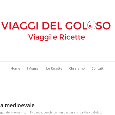
Home
I Viaggi
Le Ricette
Chi siamo
Contatti
za medioevale
/
iaggio del momento
,
In Evidenza
,
Luoghi da non perdere
da
Marco Goloso