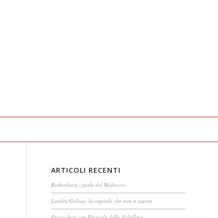
ARTICOLI RECENTI
Rothenburg | perla del Medioevo
Londra Golosa: la capitale che non ti aspetti
Pizzoccheri con Bresaola della Valtellina