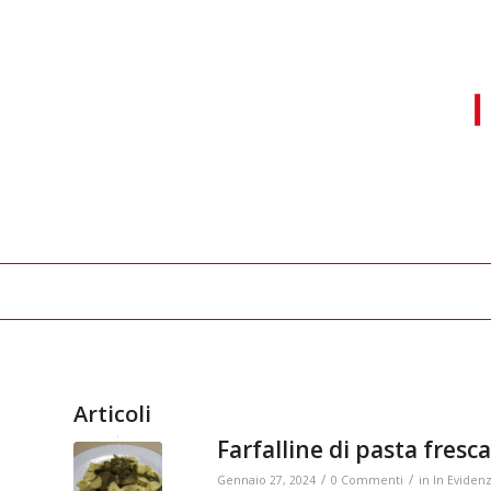
Articoli
Farfalline di pasta fresca
/
/
Gennaio 27, 2024
0 Commenti
in
In Eviden