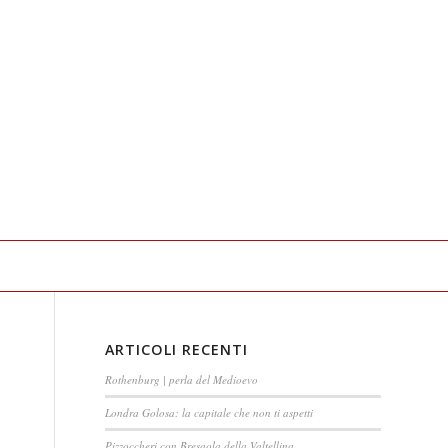
ARTICOLI RECENTI
Rothenburg | perla del Medioevo
Londra Golosa: la capitale che non ti aspetti
Pizzoccheri con Bresaola della Valtellina