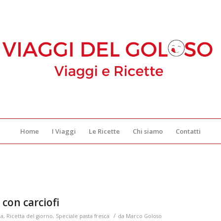
Home
I Viaggi
Le Ricette
Chi siamo
Contatti
 con carciofi
/
za
,
Ricetta del giorno
,
Speciale pasta fresca
da
Marco Goloso