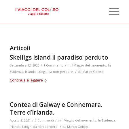
Articoli
Skelligs Island il paradiso perduto
/
/
Settembre 12, 2025
1 Commento
in
Il Viaggio del momento
,
In
/
Evidenza
,
Irlanda
,
Luoghi da non perdere
da
Marco Goloso
Continua a leggere
Contea di Galway e Connemara.
Terre d’Irlanda.
/
/
Agosto 2, 2021
0 Commenti
in
Il Viaggio del momento
,
In Evidenza
,
/
Irlanda
,
Luoghi da non perdere
da
Marco Goloso