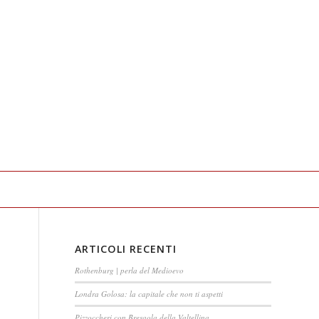
ARTICOLI RECENTI
Rothenburg | perla del Medioevo
Londra Golosa: la capitale che non ti aspetti
Pizzoccheri con Bresaola della Valtellina