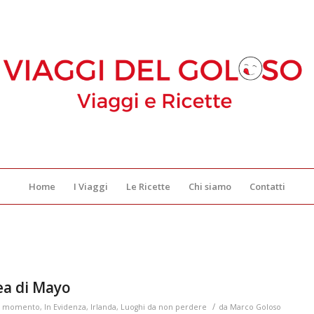
Home
I Viaggi
Le Ricette
Chi siamo
Contatti
tea di Mayo
/
del momento
,
In Evidenza
,
Irlanda
,
Luoghi da non perdere
da
Marco Goloso