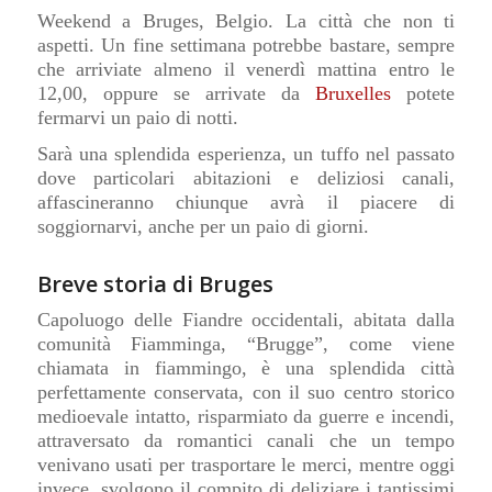
Weekend a
Bruges, Belgio. La città che non ti
aspetti.
Un
fine settimana potrebbe bastare, sempre
che arriviate almeno il venerdì mattina entro le
12,00, oppure se arrivate da
Bruxelles
potete
fermarvi un paio di notti.
S
arà una splendida esperienza, un tuffo nel passato
dove particolari abitazioni e deliziosi canali,
affascineranno chiunque avrà il piacere di
soggiornarvi, anche per un paio di giorni.
Breve storia di Bruges
Capoluogo delle Fiandre occidentali, abitata dalla
comunità Fiamminga, “Brugge”, come viene
chiamata in fiammingo, è una splendida città
perfettamente conservata, con il suo centro storico
medioevale intatto, risparmiato da guerre e incendi,
attraversato da romantici canali che un tempo
venivano usati per trasportare le merci, mentre oggi
invece, svolgono il compito di deliziare i tantissimi