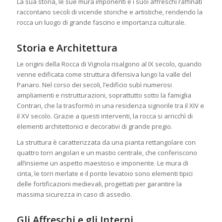
La sua storia, le sue mura imponenti e i suoi affreschi raffinati
raccontano secoli di vicende storiche e artistiche, rendendo la
rocca un luogo di grande fascino e importanza culturale.
Storia e Architettura
Le origini della Rocca di Vignola risalgono al IX secolo, quando
venne edificata come struttura difensiva lungo la valle del
Panaro. Nel corso dei secoli, l’edificio subì numerosi
ampliamenti e ristrutturazioni, soprattutto sotto la famiglia
Contrari, che la trasformò in una residenza signorile tra il XIV e
il XV secolo. Grazie a questi interventi, la rocca si arricchì di
elementi architettonici e decorativi di grande pregio.
La struttura è caratterizzata da una pianta rettangolare con
quattro torri angolari e un mastio centrale, che conferiscono
all’insieme un aspetto maestoso e imponente. Le mura di
cinta, le torri merlate e il ponte levatoio sono elementi tipici
delle fortificazioni medievali, progettati per garantire la
massima sicurezza in caso di assedio.
Gli Affreschi e gli Interni