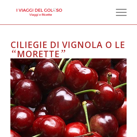
CILIEGIE DI VIGNOLA O LE
“
”
MORETTE