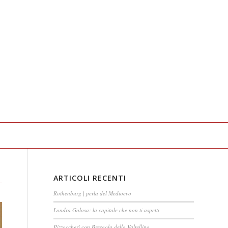
ARTICOLI RECENTI
Rothenburg | perla del Medioevo
Londra Golosa: la capitale che non ti aspetti
Pizzoccheri con Bresaola della Valtellina