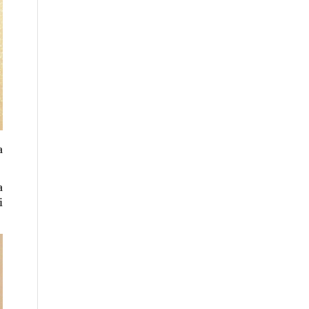
a
a
i