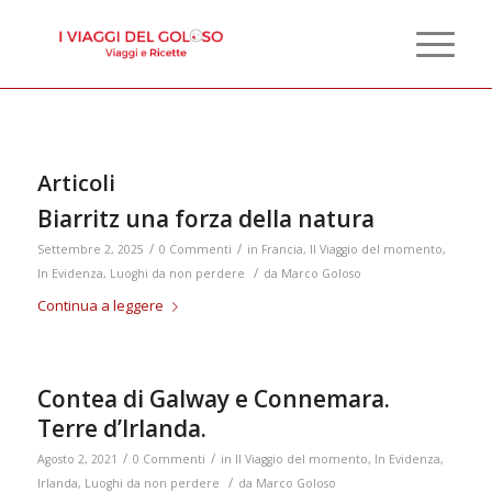
Articoli
Biarritz una forza della natura
/
/
Settembre 2, 2025
0 Commenti
in
Francia
,
Il Viaggio del momento
,
/
In Evidenza
,
Luoghi da non perdere
da
Marco Goloso
Continua a leggere
Contea di Galway e Connemara.
Terre d’Irlanda.
/
/
Agosto 2, 2021
0 Commenti
in
Il Viaggio del momento
,
In Evidenza
,
/
Irlanda
,
Luoghi da non perdere
da
Marco Goloso