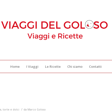
Home
I Viaggi
Le Ricette
Chi siamo
Contatti
/
a
,
torte e dolci
da
Marco Goloso