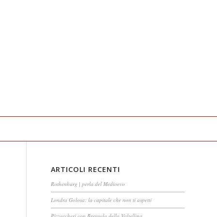
ARTICOLI RECENTI
Rothenburg | perla del Medioevo
Londra Golosa: la capitale che non ti aspetti
Pizzoccheri con Bresaola della Valtellina