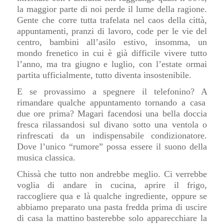
la maggior parte di noi perde il lume della ragione.
Gente che corre tutta trafelata nel caos della città,
appuntamenti, pranzi di lavoro, code p
er le vie del
centro
, bambini all’asilo estivo, insomma, un
mondo frenetico in cui è già difficile vivere tutto
l’anno, ma
tra giugno e luglio
, co
n l’estate ormai
partita ufficialmente,
tutto diventa insostenibile.
E se provassimo a spegnere il telefonino?
A
rimandare qualche appuntamento tornando a casa
due ore prima?
Magari
facendosi una bella doccia
fresca rilassandosi sul divano sotto una ventola o
rinfrescati da un indispensabile condizionatore.
Dove l’unico “rumore” possa essere il suono della
musica classica.
Chissà che tutto non andrebbe meglio. Ci verrebbe
voglia di andare in cucina, aprire il frigo,
raccogliere qua e là qualche ingrediente,
oppure se
abbiamo preparato una pasta fredda prima di uscire
di casa la mattino
basterebbe solo apparecchiare la