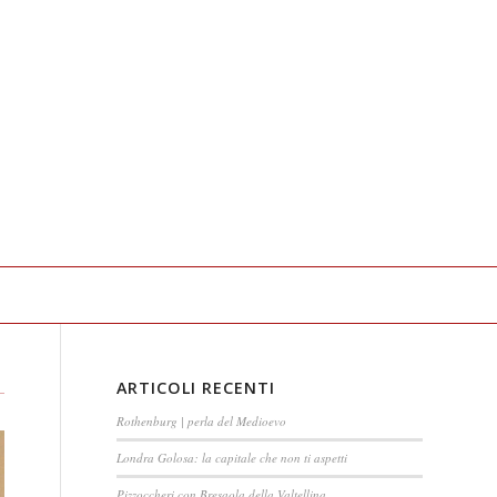
ARTICOLI RECENTI
Rothenburg | perla del Medioevo
Londra Golosa: la capitale che non ti aspetti
Pizzoccheri con Bresaola della Valtellina