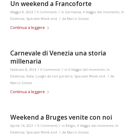
Un weekend a Francoforte
/
/
Maggio 8, 2024
0 Commenti
in
Germania
,
Il Viaggio del momento
,
In
/
Evidenza
,
Speciale Week end
da
Marco Goloso
Continua a leggere
Carnevale di Venezia una storia
millenaria
/
/
Febbraio 8, 2024
0 Commenti
in
Il Viaggio del momento
,
In
/
Evidenza
,
Italia
,
Luoghi da non perdere
,
Speciale Week end
da
Marco Goloso
Continua a leggere
Weekend a Bruges venite con noi
/
/
Aprile 14, 2021
0 Commenti
in
Belgio
,
Il Viaggio del momento
,
In
/
Evidenza
,
Speciale Week end
da
Marco Goloso