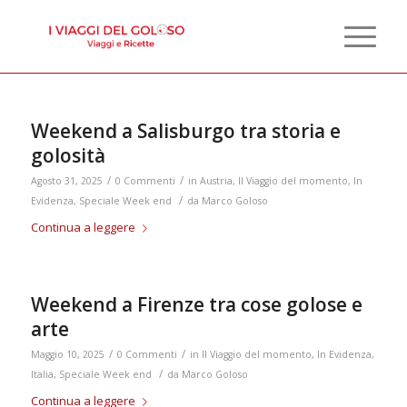
Weekend a Salisburgo tra storia e
golosità
/
/
Agosto 31, 2025
0 Commenti
in
Austria
,
Il Viaggio del momento
,
In
/
Evidenza
,
Speciale Week end
da
Marco Goloso
Continua a leggere
Weekend a Firenze tra cose golose e
arte
/
/
Maggio 10, 2025
0 Commenti
in
Il Viaggio del momento
,
In Evidenza
,
/
Italia
,
Speciale Week end
da
Marco Goloso
Continua a leggere