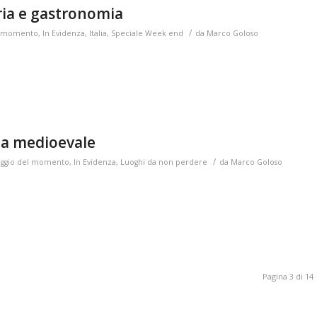
ria e gastronomia
/
el momento
,
In Evidenza
,
Italia
,
Speciale Week end
da
Marco Goloso
za medioevale
/
iaggio del momento
,
In Evidenza
,
Luoghi da non perdere
da
Marco Goloso
Pagina 3 di 14