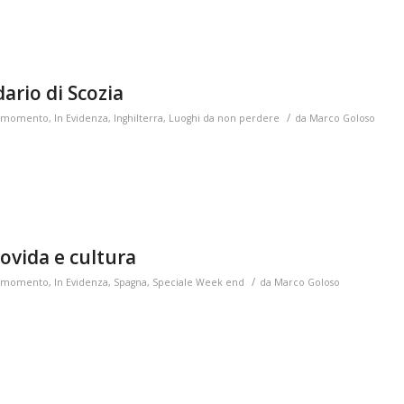
ario di Scozia
/
el momento
,
In Evidenza
,
Inghilterra
,
Luoghi da non perdere
da
Marco Goloso
vida e cultura
/
el momento
,
In Evidenza
,
Spagna
,
Speciale Week end
da
Marco Goloso