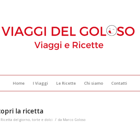
Home
I Viaggi
Le Ricette
Chi siamo
Contatti
opri la ricetta
/
,
Ricetta del giorno
,
torte e dolci
da
Marco Goloso