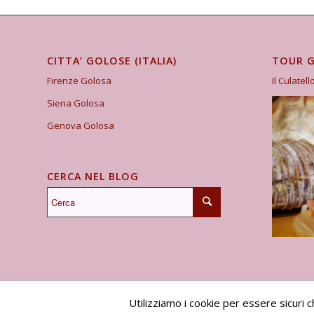
CITTA’ GOLOSE (ITALIA)
TOUR 
Firenze Golosa
Il Culatell
Siena Golosa
Genova Golosa
CERCA NEL BLOG
Utilizziamo i cookie per essere sicuri 
I Viaggi del Goloso 2010 -2024 -
powered by Enfold WordPress Theme