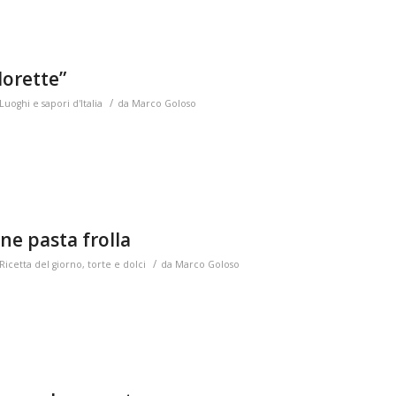
Morette”
/
Luoghi e sapori d'Italia
da
Marco Goloso
one pasta frolla
/
Ricetta del giorno
,
torte e dolci
da
Marco Goloso