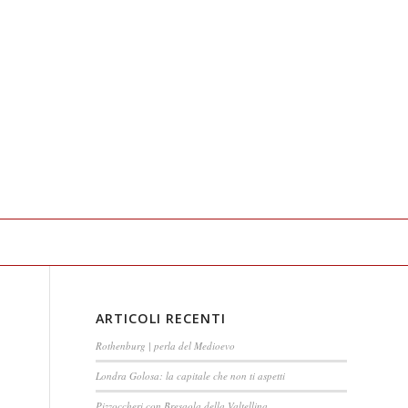
ARTICOLI RECENTI
Rothenburg | perla del Medioevo
Londra Golosa: la capitale che non ti aspetti
Pizzoccheri con Bresaola della Valtellina