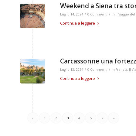
Weekend a Siena tra sto
/
/
Luglio 14, 2024
0 Commenti
in
Il Viaggio d
Continua a leggere
Carcassonne una fortez
/
/
Luglio 12, 2024
0 Commenti
in
Francia
,
Il V
Continua a leggere
‹
1
2
3
4
5
›
»