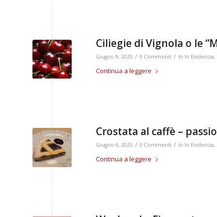
Ciliegie di Vignola o le “
/
/
Giugno 9, 2025
0 Commenti
in
In Evidenza
,
Continua a leggere
Crostata al caffè – passi
/
/
Giugno 6, 2025
0 Commenti
in
In Evidenza
,
Continua a leggere