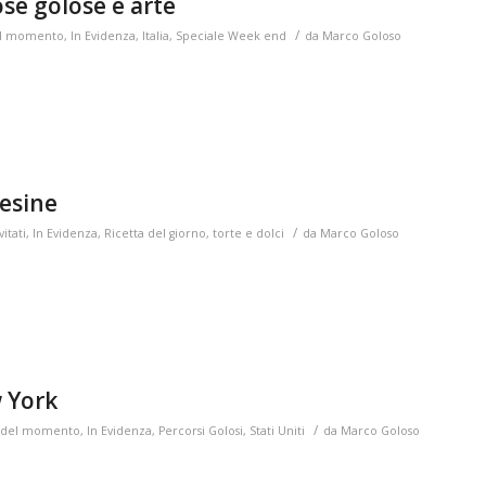
se golose e arte
/
del momento
,
In Evidenza
,
Italia
,
Speciale Week end
da
Marco Goloso
desine
/
itati
,
In Evidenza
,
Ricetta del giorno
,
torte e dolci
da
Marco Goloso
 York
/
io del momento
,
In Evidenza
,
Percorsi Golosi
,
Stati Uniti
da
Marco Goloso