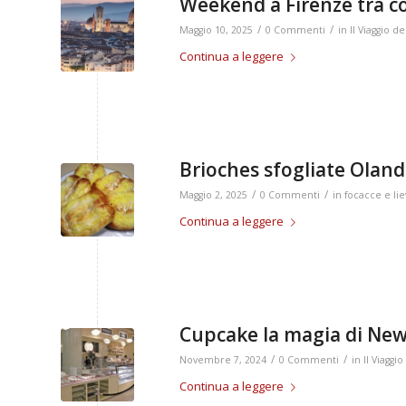
Weekend a Firenze tra co
/
/
Maggio 10, 2025
0 Commenti
in
Il Viaggio 
Continua a leggere
Brioches sfogliate Olan
/
/
Maggio 2, 2025
0 Commenti
in
focacce e liev
Continua a leggere
Cupcake la magia di New
/
/
Novembre 7, 2024
0 Commenti
in
Il Viagg
Continua a leggere