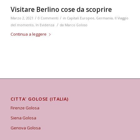
Visitare Berlino cose da scoprire
/
/
Marzo 2, 2021
0 Commenti
in
Capitali Europee
,
Germania
,
Il Viaggio
/
del momento
,
In Evidenza
da
Marco Goloso
Continua a leggere
CITTA’ GOLOSE (ITALIA)
Firenze Golosa
Siena Golosa
Genova Golosa