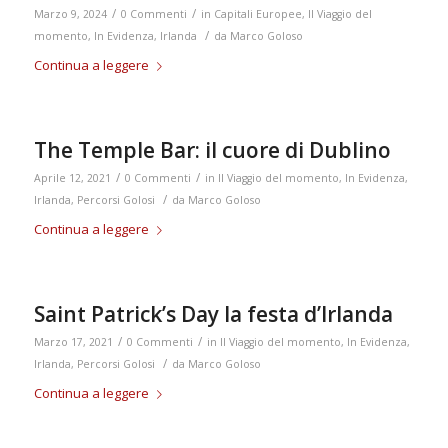
/
/
Marzo 9, 2024
0 Commenti
in
Capitali Europee
,
Il Viaggio del
/
momento
,
In Evidenza
,
Irlanda
da
Marco Goloso
Continua a leggere
The Temple Bar: il cuore di Dublino
/
/
Aprile 12, 2021
0 Commenti
in
Il Viaggio del momento
,
In Evidenza
,
/
Irlanda
,
Percorsi Golosi
da
Marco Goloso
Continua a leggere
Saint Patrick’s Day la festa d’Irlanda
/
/
Marzo 17, 2021
0 Commenti
in
Il Viaggio del momento
,
In Evidenza
,
/
Irlanda
,
Percorsi Golosi
da
Marco Goloso
Continua a leggere