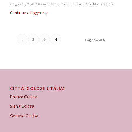
/
/
/
Giugno 16, 2020
0 Commenti
in
In Evidenza
da
Marco Goloso
Continua a leggere
1
2
3
4
Pagina 4 di 4
CITTA’ GOLOSE (ITALIA)
Firenze Golosa
Siena Golosa
Genova Golosa