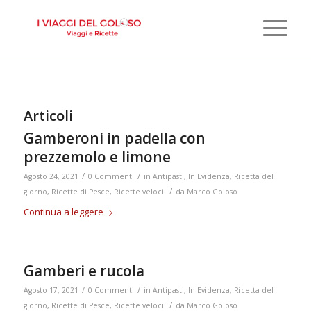
Articoli
Gamberoni in padella con
prezzemolo e limone
/
/
Agosto 24, 2021
0 Commenti
in
Antipasti
,
In Evidenza
,
Ricetta del
/
giorno
,
Ricette di Pesce
,
Ricette veloci
da
Marco Goloso
Continua a leggere
Gamberi e rucola
/
/
Agosto 17, 2021
0 Commenti
in
Antipasti
,
In Evidenza
,
Ricetta del
/
giorno
,
Ricette di Pesce
,
Ricette veloci
da
Marco Goloso