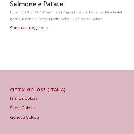
Salmone e Patate
/
/
Dicembre 8, 2020
0 Commenti
in
Antipasti
,
In Evidenza
,
Ricetta del
/
giorno
,
Ricette di Pesce
,
Ricette veloci
da
Marco Goloso
Continua a leggere
CITTA’ GOLOSE (ITALIA)
Firenze Golosa
Siena Golosa
Genova Golosa