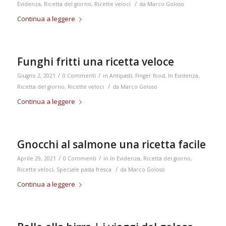
/
Evidenza
,
Ricetta del giorno
,
Ricette veloci
da
Marco Goloso
Continua a leggere
Funghi fritti una ricetta veloce
/
/
Giugno 2, 2021
0 Commenti
in
Antipasti
,
Finger food
,
In Evidenza
,
/
Ricetta del giorno
,
Ricette veloci
da
Marco Goloso
Continua a leggere
Gnocchi al salmone una ricetta facile
/
/
Aprile 29, 2021
0 Commenti
in
In Evidenza
,
Ricetta del giorno
,
/
Ricette veloci
,
Speciale pasta fresca
da
Marco Goloso
Continua a leggere