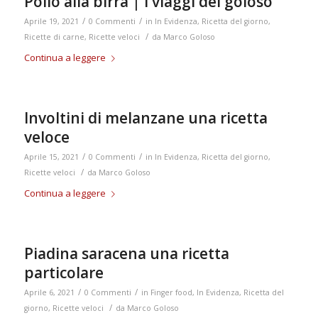
Pollo alla birra | i viaggi del goloso
/
/
Aprile 19, 2021
0 Commenti
in
In Evidenza
,
Ricetta del giorno
,
/
Ricette di carne
,
Ricette veloci
da
Marco Goloso
Continua a leggere
Involtini di melanzane una ricetta
veloce
/
/
Aprile 15, 2021
0 Commenti
in
In Evidenza
,
Ricetta del giorno
,
/
Ricette veloci
da
Marco Goloso
Continua a leggere
Piadina saracena una ricetta
particolare
/
/
Aprile 6, 2021
0 Commenti
in
Finger food
,
In Evidenza
,
Ricetta del
/
giorno
,
Ricette veloci
da
Marco Goloso