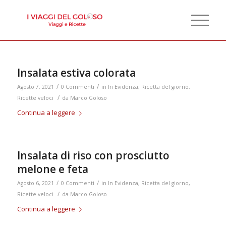
Insalata estiva colorata
/
/
Agosto 7, 2021
0 Commenti
in
In Evidenza
,
Ricetta del giorno
,
/
Ricette veloci
da
Marco Goloso
Continua a leggere
Insalata di riso con prosciutto
melone e feta
/
/
Agosto 6, 2021
0 Commenti
in
In Evidenza
,
Ricetta del giorno
,
/
Ricette veloci
da
Marco Goloso
Continua a leggere