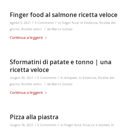
Finger food al salmone ricetta veloce
/
/
Agosto 5, 2021
0 Commenti
in
Finger food
,
In Evidenza
,
Ricetta del
/
giorno
,
Ricette veloci
da
Marco Goloso
Continua a leggere
Sformatini di patate e tonno | una
ricetta veloce
/
/
Giugno 30, 2021
0 Commenti
in
Antipasti
,
In Evidenza
,
Ricetta del
/
giorno
,
Ricette veloci
da
Marco Goloso
Continua a leggere
Pizza alla piastra
/
/
Giugno 18, 2021
0 Commenti
in
Finger food
,
focacce e lievitati
,
In