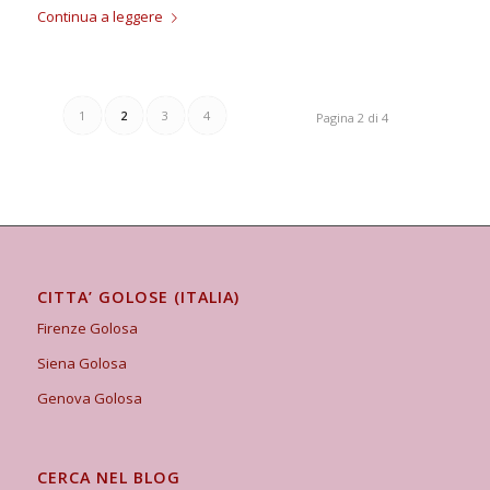
Continua a leggere
1
2
3
4
Pagina 2 di 4
CITTA’ GOLOSE (ITALIA)
Firenze Golosa
Siena Golosa
Genova Golosa
CERCA NEL BLOG